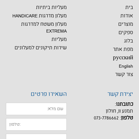
בית
מעליות ביתיות
אודות
מעלון מדרגות HANDICARE
מוצרים
מעלון משטח למדרגות
EXTREMA
ספקים
מעליות
בלוג
שירות תיקונים למעלונים
מפת אתר
русский
English
צור קשר
יצירת קשר
השאירו פרטים
כתובתנו
:
תמנע 11, חולון
טלפון
:
073-7786662