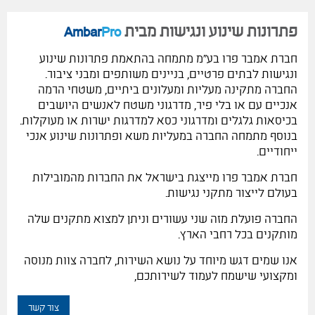
נשמח לתת ייעוץ בבית הלקוח ללא כל התחייבות
פתרונות שינוע ונגישות מבית
Pro
Ambar
חברת אמבר פרו בע"מ מתמחה בהתאמת פתרונות שינוע
ונגישות לבתים פרטיים, בניינים משותפים ומבני ציבור.
החברה מתקינה מעליות ומעלונים ביתיים, משטחי הרמה
אנכיים עם או בלי פיר, מדרגוני משטח לאנשים היושבים
בכיסאות גלגלים ומדרגוני כסא למדרגות ישרות או מעוקלות.
בנוסף מתמחה החברה במעליות משא ופתרונות שינוע אנכי
ייחודיים.
חברת אמבר פרו מייצגת בישראל את החברות מהמובילות
בעולם לייצור מתקני נגישות.
החברה פועלת מזה שני עשורים וניתן למצוא מתקנים שלה
מותקנים בכל רחבי הארץ.
אנו שמים דגש מיוחד על נושא השירות, לחברה צוות מנוסה
ומקצועי שישמח לעמוד לשירותכם,
צור קשר