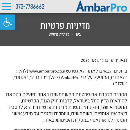
073-7786662
פתח סרגל 
מדיניות פרטיות
בית
»
מדיניות פרטיות
תאריך עדכון: ינואר 2026
ברוכים הבאים לאתר האינטרנט
www.ambarpro.co.il
(להלן:
"האתר"), המופעל על ידי AmbarPro (להלן: "החברה", "אנחנו",
"שלנו").
החברה מכבדת את פרטיות המשתמשים באתר ופועלת בהתאם
להוראות הדין החל בישראל, לרבות חוק הגנת הפרטיות,
התשמ"א–1981, ותקנותיו. מטרת מדיניות פרטיות זו היא להסביר
כיצד אנו אוספים, משתמשים, שומרים ומגנים על מידע אישי
הנמסר לנו או נאסף במסגרת השימוש באתר.