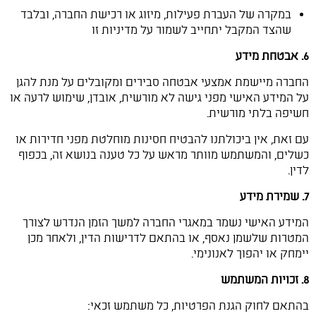
במקרה של העברת פעילות, מיזוג או רכישת החברה, ובלבד
שהצד המקבל יתחייב לשמור על מדיניות זו
6. אבטחת מידע
החברה מיישמת אמצעי אבטחה סבירים ומקובלים על מנת להגן
על המידע האישי מפני גישה לא מורשית, אובדן, שימוש לרעה או
חשיפה בלתי מורשית.
עם זאת, אין ביכולתנו להבטיח חסינות מוחלטת מפני חדירות או
כשלים, והמשתמש מוותר מראש על כל טענה בנושא זה, בכפוף
לדין.
7. שמירת מידע
המידע האישי נשמר במאגרי החברה למשך הזמן הנדרש לצורך
המטרות שלשמן נאסף, או בהתאם לדרישות הדין, ולאחר מכן
יימחק או יהפוך לאנונימי.
8. זכויות המשתמש
בהתאם לחוק הגנת הפרטיות, כל משתמש זכאי: