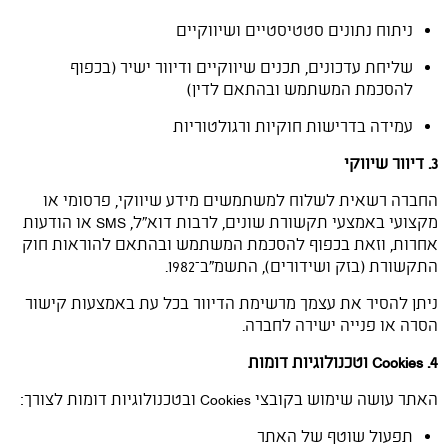
ניתוח נתונים סטטיסטיים ושיווקיים
שליחת עדכונים, תכנים שיווקיים ודיוור ישיר (בכפוף
להסכמת המשתמש ובהתאם לדין)
עמידה בדרישות חוקיות ורגולטוריות
3. דיוור שיווקי
החברה רשאית לשלוח למשתמשים מידע שיווקי, פרסומי או
מקצועי באמצעי תקשורת שונים, לרבות דוא"ל, SMS או הודעות
אחרות, וזאת בכפוף להסכמת המשתמש ובהתאם להוראות חוק
התקשורת (בזק ושידורים), התשמ"ב–1982.
ניתן להסיר את עצמך מרשימת הדיוור בכל עת באמצעות קישור
הסרה או פנייה ישירה לחברה.
4. Cookies וטכנולוגיות דומות
האתר עושה שימוש בקובצי Cookies ובטכנולוגיות דומות לצורך:
תפעול שוטף של האתר